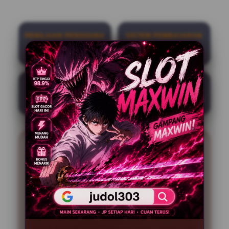
PENILAIAN PENGGUNA
SISTEM PEMBAYARAN
120.123.003
5 Metode
LAYANAN SUPPORT
SISTEM
24/7
Pragmatic Play
JEBOLTOTO
adalah bandar togel Asia terpopuler
dan link situs TOTO slot gacor terpercaya. Kami
menyediakan pasaran togel resmi terlengkap,
game slot online gampang menang, serta
transaksi aman dengan layanan online 24 jam
nonstop setiap hari!