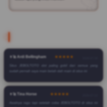
ULASAN TERBARU KOMUNITAS
JEBOLTOTO
Ardi Bellingham
★★★★★
2026-07-18
Situs JEBOLTOTO slot paling gokil dari semua yang
sudah pernah saya main betah dah main di situs ini
Tina Horse
★★★★★
2026-07-12
Awalnya ragu tapi setelah coba JEBOLTOTO di situs ini