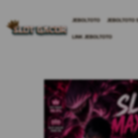
Skip
to
content
JEBOLTOTO
JEBOLTOTO 
LINK JEBOLTOTO
Buka Info Lebih Lanjut