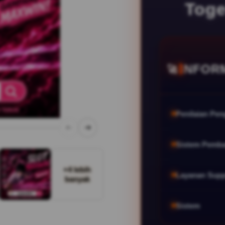
Toge
INFOR
Penilaian Pe
Sebelumnya
Berikutnya
Sistem Pemb
+4 lebih
Layanan Supp
banyak
Sistem