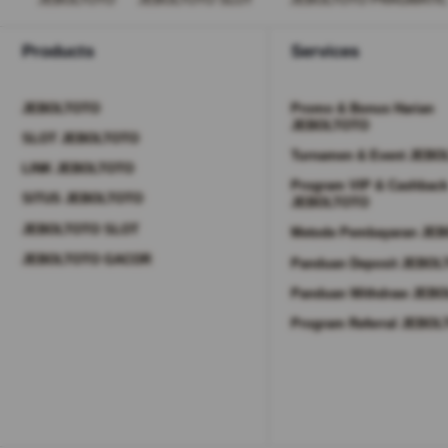
Footer Navigation
Products
Services
JEBOLTOTO
Promo & Bonus Harian
JEBOLTOTO
SLOT JEBOLTOTO
Turnamen & Event JEB
LINK JEBOLTOTO
Program VIP & Cashbac
SITUS JEBOLTOTO
JEBOLTOTO
JEBOLTOTO SLOT
Metode Pembayaran JE
JEBOLTOTO GACOR
Panduan Deposit JEBO
Panduan Withdraw JEB
Program Referral JEBO