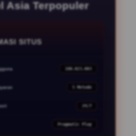
l Asia Terpopuler
MASI SITUS
ngguna
100.023.003
ayaran
5 Metode
ort
24/7
Pragmatic Play