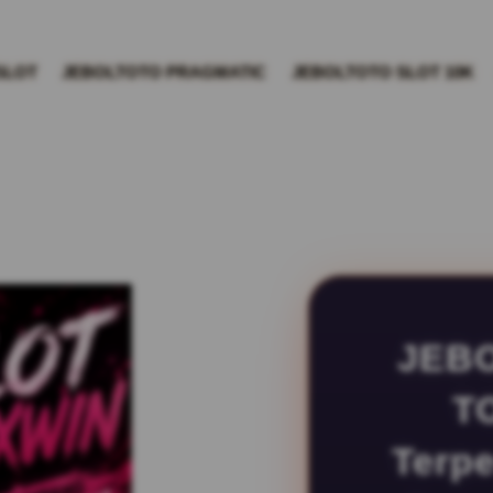
SLOT
JEBOLTOTO PRAGMATIC
JEBOLTOTO SLOT 10K
JEBO
T
Terp