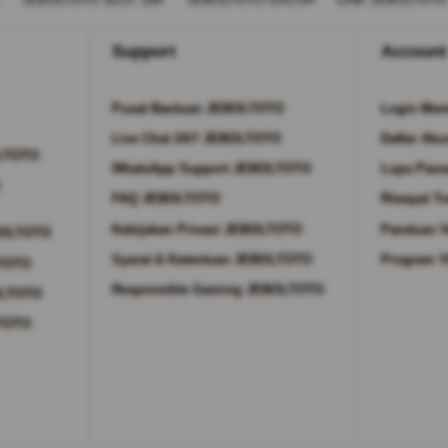
Support
Account
Pusat Bantuan JEBOLTOTO
Login Me
Live Chat 24/7 JEBOLTOTO
Daftar Ak
OLTOTO
WhatsApp Support JEBOLTOTO
Lupa Pas
k
FAQ JEBOLTOTO
Riwayat T
Kebijakan Privasi JEBOLTOTO
Panduan V
BOLTOTO
Syarat & Ketentuan JEBOLTOTO
Program 
LTOTO
Responsible Gaming JEBOLTOTO
OLTOTO
LTOTO