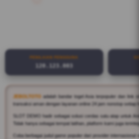
Layer Popup Close
JEBOLTOTO: Link Situ T
PENILAIAN PENGGUNA
S
120.123.003
JEBOLTOTO
adalah bandar togel Asia terpopuler dan link
transaksi aman dengan layanan online 24 jam nonstop setiap h
SLOT DEMO hadir sebagai solusi cerdas satu atap untuk Anda!
Tidak hanya sebagai tempat latihan, platform kami juga teri
Coba berbagai judul game populer dari provider internasional 