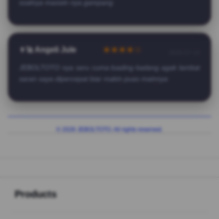
soalnya maxwin nya gampang
Angeli Jule
★★★★☆
2026-07-14
JEBOLTOTO nya seru cuma loading kadang agak lambat
saran saya dipercepat biar makin puas mainnya
© 2026 JEBOLTOTO. All rights reserved.
Buka
Footer Navigation
Products