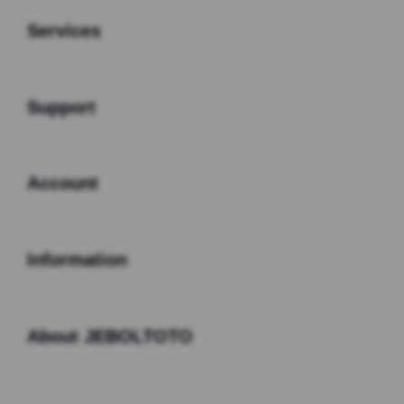
Buka
Services
Buka
Support
Buka
Account
Buka
Information
Buka
About JEBOLTOTO