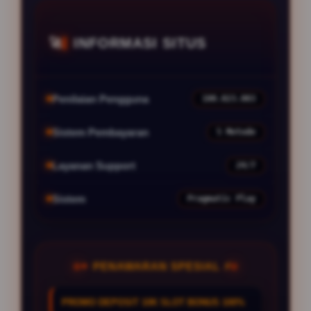
INFORMASI SITUS
Penilaian Pengguna
100.023.003
Sistem Pembayaran
5 Metode
Layanan Support
24/7
Sistem
Pragmatic Play
PENAWARAN SPESIAL
PROMO DEPOSIT 10K SLOT BONUS 100%