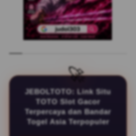
JEBOLTOTO: Link Situ
TOTO Slot Gacor
Terpercaya dan Bandar
Togel Asia Terpopuler