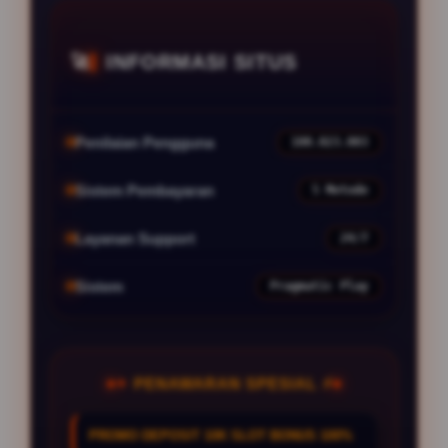
INFORMASI SITUS
Penilaian Pengguna
100.023.003
Sistem Pembayaran
5 Metode
Layanan Support
24/7
Sistem
Pragmatic Play
PENAWARAN SPESIAL
PROMO DEPOSIT 10K SLOT BONUS 100%