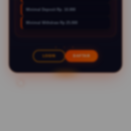
Minimal Deposit Rp. 10.000
Minimal Withdraw Rp 25.000
LOGIN
DAFTAR
Layer Popup Close
JEBOLTOTO: Link Situ
TOTO Slot Gacor Terpercaya
dan Bandar Togel Asia
Terpopuler