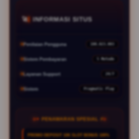
INFORMASI SITUS
Penilaian Pengguna
100.023.003
Sistem Pembayaran
5 Metode
Layanan Support
24/7
Sistem
Pragmatic Play
PENAWARAN SPESIAL
PROMO DEPOSIT 10K SLOT BONUS 100%