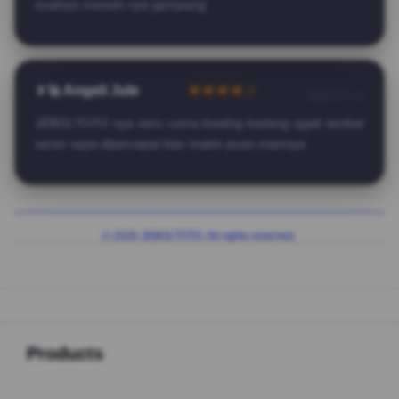
soalnya maxwin nya gampang
Angeli Jule
★★★★☆
2026-07-14
JEBOLTOTO nya seru cuma loading kadang agak lambat
saran saya dipercepat biar makin puas mainnya
© 2026 JEBOLTOTO. All rights reserved.
Buka
Footer Navigation
Products