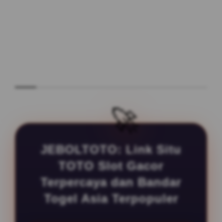
JEBOLTOTO: Link Situ
TOTO Slot Gacor
Terpercaya dan Bandar
Togel Asia Terpopuler