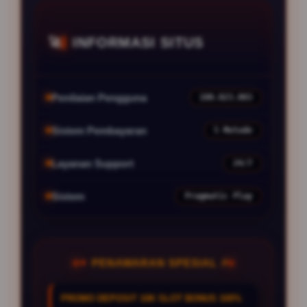
INFORMASI SITUS
Penilaian Pengguna
100.023.003
Sistem Pembayaran
5 Metode
Layanan Support
24/7
Sistem
Pragmatic Play
PENAWARAN SPESIAL
PROMO DEPOSIT 10K SLOT BONUS 100%