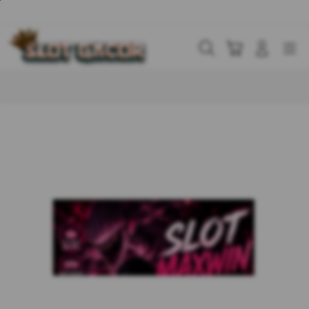
Skip
to
content
Cari
Troli
Login
Navigation
Buka Info Lebih Lanjut