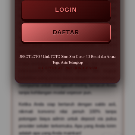
SLOT DEMO hadir sebagai solusi cerdas satu
atap untuk Anda! Kami menyediakan akses gratis
LOGIN
ke ribuan simulator mesin slot online terlengkap
untuk menguji pola, ritme, dan strategi Anda.
Tidak hanya sebagai tempat latihan, platform
DAFTAR
kami juga terintegrasi dengan gerbang taruhan
resmi yang menawarkan kemudahan transaksi
luar biasa.
JEBOTLOTO ! Link TOTO Situs Slot Gacor 4D Resmi dan Arena
Togel Asia Telengkap
Coba berbagai judul game populer dari provider
© COPYRIGHT 2026 HOKIEMAS88
internasional dengan fitur, grafik, dan tingkat
volatilitas yang persis sama dengan versi aslinya.
Sempurna untuk mengasah insting bertaruh Anda
tanpa kehilangan modal sepeser pun.
Ketika Anda siap bertaruh dengan saldo asli,
nikmati konversi nilai penuh 100% tanpa
potongan biaya admin untuk deposit via pulsa
provider seluler terkemuka. Apa yang Anda kirim
adalah apa yang Anda mainkan!