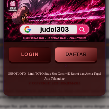
OTO Slot Gacor Terpercay
Terpopuler
ISTEM PEMBAYARAN
LAYANAN SUPPOR
5 Metode
24/7
LOGIN
DAFTAR
JEBOTLOTO ! Link TOTO Situs Slot Gacor 4D Resmi dan Arena Togel
 situs TOTO slot gacor terpercaya. Kami menyediakan pasaran toge
Asia Telengkap
ari!
© COPYRIGHT 2026 HOKIEMAS88
 Kami menyediakan akses gratis ke ribuan simulator mesin slot onl
ntegrasi dengan gerbang taruhan resmi yang menawarkan kemudahan tr
dengan fitur, grafik, dan tingkat volatilitas yang persis sama denga