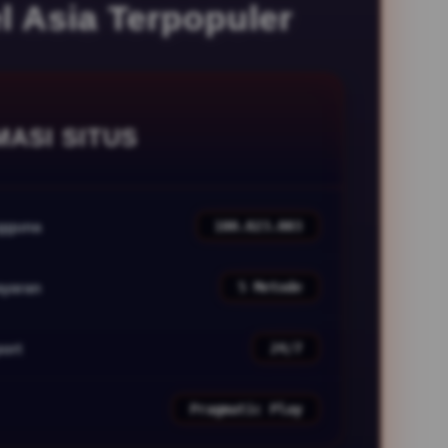
l Asia Terpopuler
MASI SITUS
ngguna
100.023.003
ayaran
5 Metode
ort
24/7
Pragmatic Play