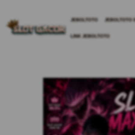
Skip
to
content
JEBOLTOTO
JEBOLTOTO 
LINK JEBOLTOTO
Buka Info Lebih Lanjut