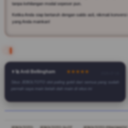
tanpa kehilangan modal sepeser pun.
Ketika Anda siap bertaruh dengan saldo asli, nikmati konvers
yang Anda mainkan!
ULASAN TERBARU KOMUNITAS 
Ardi Bellingham
★★★★★
2026-07-18
Situs JEBOLTOTO slot paling gokil dari semua yang sudah
pernah saya main betah dah main di situs ini
JEBOLTOTO
JEBOLTOTO SLOT
JEBOLTOTO PRAGMATI