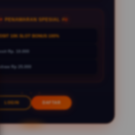
PENAWARAN SPESIAL
SIT 10K SLOT BONUS 100%
sit Rp. 10.000
hdraw Rp 25.000
LOGIN
DAFTAR