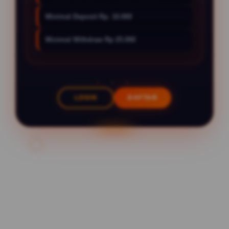
Minimal Deposit Rp. 10.000
Minimal Withdraw Rp 25.000
LOGIN
DAFTAR
Layer Popup Close
JEBOLTOTO: Link Situ
TOTO Slot Gacor Terpercaya
dan Bandar Togel Asia
Terpopuler