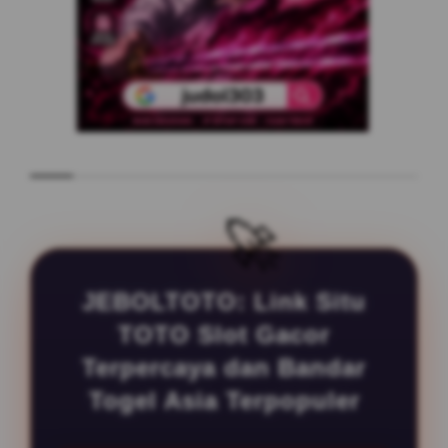
JEBOLTOTO: Link Situ
TOTO Slot Gacor
Terpercaya dan Bandar
Togel Asia Terpopuler