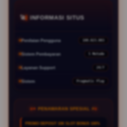
INFORMASI SITUS
Penilaian Pengguna
100.023.003
Sistem Pembayaran
5 Metode
Layanan Support
24/7
Sistem
Pragmatic Play
PENAWARAN SPESIAL
PROMO DEPOSIT 10K SLOT BONUS 100%