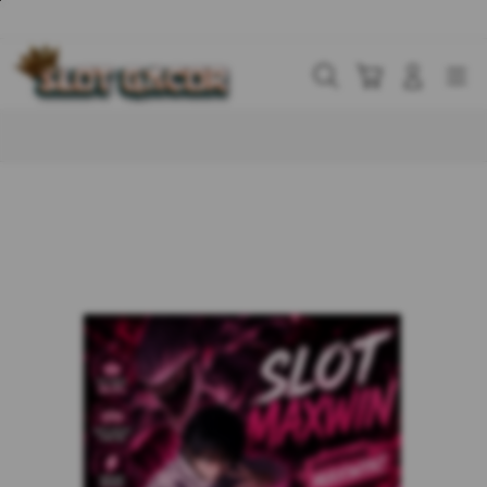
Skip
to
content
Cari
Troli
Login
Navigation
Buka Info Lebih Lanjut