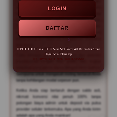
SLOT DEMO hadir sebagai solusi cerdas satu
atap untuk Anda! Kami menyediakan akses gratis
LOGIN
ke ribuan simulator mesin slot online terlengkap
untuk menguji pola, ritme, dan strategi Anda.
Tidak hanya sebagai tempat latihan, platform
DAFTAR
kami juga terintegrasi dengan gerbang taruhan
resmi yang menawarkan kemudahan transaksi
luar biasa.
JEBOTLOTO ! Link TOTO Situs Slot Gacor 4D Resmi dan Arena
Togel Asia Telengkap
Coba berbagai judul game populer dari provider
© COPYRIGHT 2026 HOKIEMAS88
internasional dengan fitur, grafik, dan tingkat
volatilitas yang persis sama dengan versi aslinya.
Sempurna untuk mengasah insting bertaruh Anda
tanpa kehilangan modal sepeser pun.
Ketika Anda siap bertaruh dengan saldo asli,
nikmati konversi nilai penuh 100% tanpa
potongan biaya admin untuk deposit via pulsa
provider seluler terkemuka. Apa yang Anda kirim
adalah apa yang Anda mainkan!