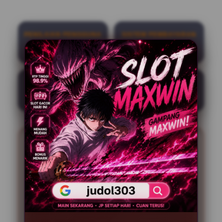
PENILAIAN PENGGUNA
SISTEM PEMBAYARAN
120.123.003
5 Metode
LAYANAN SUPPORT
SISTEM
24/7
Pragmatic Play
JEBOLTOTO
adalah bandar togel Asia terpopuler
dan link situs TOTO slot gacor terpercaya. Kami
menyediakan pasaran togel resmi terlengkap,
game slot online gampang menang, serta
transaksi aman dengan layanan online 24 jam
nonstop setiap hari!