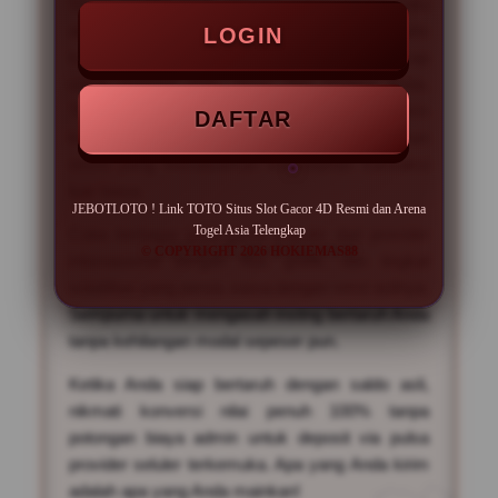
SLOT DEMO hadir sebagai solusi cerdas satu
atap untuk Anda! Kami menyediakan akses gratis
LOGIN
ke ribuan simulator mesin slot online terlengkap
untuk menguji pola, ritme, dan strategi Anda.
Tidak hanya sebagai tempat latihan, platform
DAFTAR
kami juga terintegrasi dengan gerbang taruhan
resmi yang menawarkan kemudahan transaksi
luar biasa.
JEBOTLOTO ! Link TOTO Situs Slot Gacor 4D Resmi dan Arena
Togel Asia Telengkap
Coba berbagai judul game populer dari provider
© COPYRIGHT 2026 HOKIEMAS88
internasional dengan fitur, grafik, dan tingkat
volatilitas yang persis sama dengan versi aslinya.
Sempurna untuk mengasah insting bertaruh Anda
tanpa kehilangan modal sepeser pun.
Ketika Anda siap bertaruh dengan saldo asli,
nikmati konversi nilai penuh 100% tanpa
potongan biaya admin untuk deposit via pulsa
provider seluler terkemuka. Apa yang Anda kirim
adalah apa yang Anda mainkan!