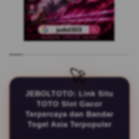
JEBOLTOTO: Link Situ
TOTO Slot Gacor
Terpercaya dan Bandar
Togel Asia Terpopuler