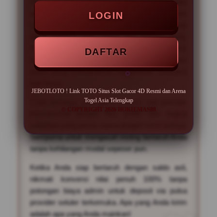
SLOT DEMO hadir sebagai solusi cerdas satu
atap untuk Anda! Kami menyediakan akses gratis
LOGIN
ke ribuan simulator mesin slot online terlengkap
untuk menguji pola, ritme, dan strategi Anda.
Tidak hanya sebagai tempat latihan, platform
DAFTAR
kami juga terintegrasi dengan gerbang taruhan
resmi yang menawarkan kemudahan transaksi
luar biasa.
JEBOTLOTO ! Link TOTO Situs Slot Gacor 4D Resmi dan Arena
Togel Asia Telengkap
Coba berbagai judul game populer dari provider
© COPYRIGHT 2026 HOKIEMAS88
internasional dengan fitur, grafik, dan tingkat
volatilitas yang persis sama dengan versi aslinya.
Sempurna untuk mengasah insting bertaruh Anda
tanpa kehilangan modal sepeser pun.
Ketika Anda siap bertaruh dengan saldo asli,
nikmati konversi nilai penuh 100% tanpa
potongan biaya admin untuk deposit via pulsa
provider seluler terkemuka. Apa yang Anda kirim
adalah apa yang Anda mainkan!