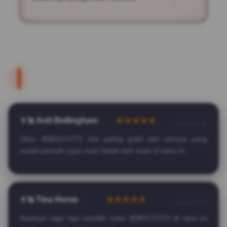
ULASAN TERBARU KOMUNITAS
JEBOLTOTO
Ardi Bellingham
★★★★★
2026-07-18
Situs JEBOLTOTO slot paling gokil dari semua yang
sudah pernah saya main betah dah main di situs ini
Tina Horse
★★★★★
2026-07-12
Awalnya ragu tapi setelah coba JEBOLTOTO di situs ini