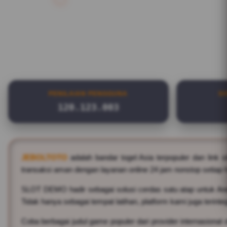
Layer Popup Close
JEBOLTOTO: Link Situ T
PENILAIAN PENGGUNA
S
120.123.003
JEBOLTOTO
adalah bandar togel Asia terpopuler dan link
transaksi aman dengan layanan online 24 jam nonstop setiap h
SLOT DEMO hadir sebagai solusi cerdas satu atap untuk Anda!
Tidak hanya sebagai tempat latihan, platform kami juga teri
Coba berbagai judul game populer dari provider internasional 