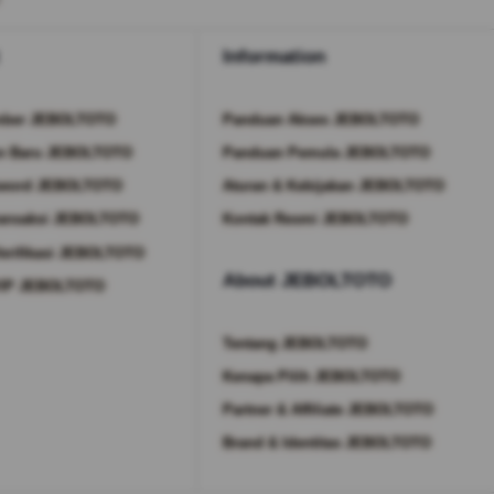
Information
mber JEBOLTOTO
Panduan Akses JEBOLTOTO
un Baru JEBOLTOTO
Panduan Pemula JEBOLTOTO
sword JEBOLTOTO
Aturan & Kebijakan JEBOLTOTO
ransaksi JEBOLTOTO
Kontak Resmi JEBOLTOTO
erifikasi JEBOLTOTO
About JEBOLTOTO
VIP JEBOLTOTO
Tentang JEBOLTOTO
Kenapa Pilih JEBOLTOTO
Partner & Affiliate JEBOLTOTO
Brand & Identitas JEBOLTOTO