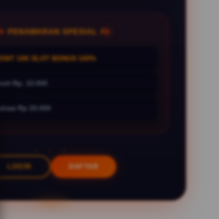
PENAWARAN SPESIAL
SIT 10K SLOT BONUS 100%
sit Rp. 10.000
hdraw Rp 25.000
LOGIN
DAFTAR