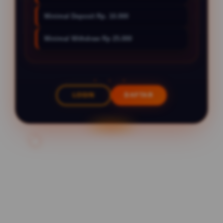
Minimal Deposit Rp. 10.000
Minimal Withdraw Rp 25.000
LOGIN
DAFTAR
Layer Popup Close
JEBOLTOTO: Link Situ
TOTO Slot Gacor Terpercaya
dan Bandar Togel Asia
Terpopuler