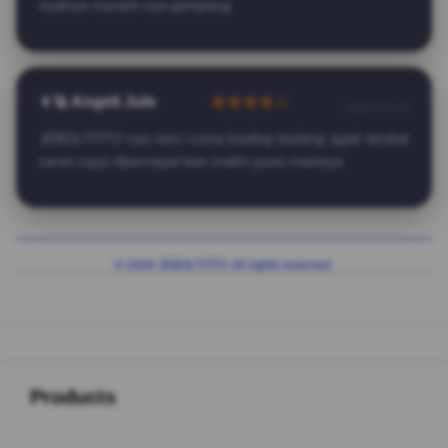
soalnya maxwin nya gampang
Angeli Jule
★★★★☆
2026-07-14
JEBOLTOTO nya seru cuma loading kadang agak lambat
saran saya dipercepat biar makin puas mainnya
© 2026 JEBOLTOTO. All rights reserved.
Buka
Footer Navigation
Products