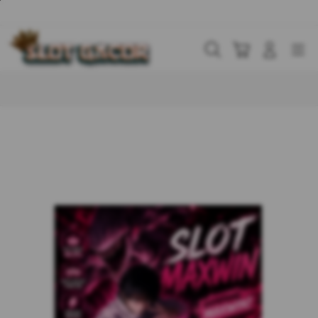
Skip
to
content
Cari
Troli
Login
Navigation
Buka Info Lebih Lanjut