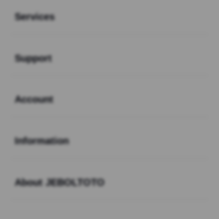
Buka
Services
Buka
Support
Buka
Account
Buka
Information
Buka
About JEBOLTOTO