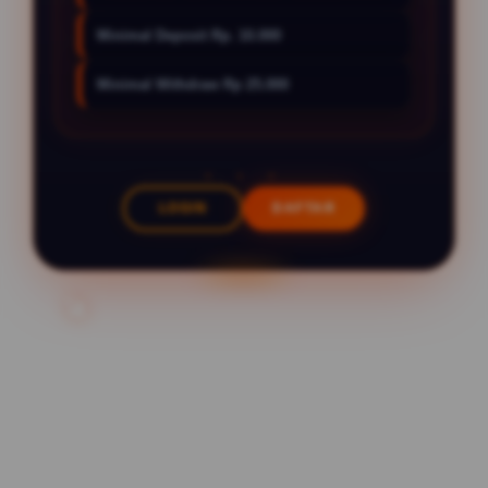
Minimal Deposit Rp. 10.000
Minimal Withdraw Rp 25.000
LOGIN
DAFTAR
Layer Popup Close
JEBOLTOTO: Link Situ
TOTO Slot Gacor Terpercaya
dan Bandar Togel Asia
Terpopuler