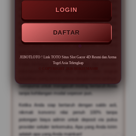
SLOT DEMO hadir sebagai solusi cerdas satu
atap untuk Anda! Kami menyediakan akses gratis
LOGIN
ke ribuan simulator mesin slot online terlengkap
untuk menguji pola, ritme, dan strategi Anda.
Tidak hanya sebagai tempat latihan, platform
DAFTAR
kami juga terintegrasi dengan gerbang taruhan
resmi yang menawarkan kemudahan transaksi
luar biasa.
JEBOTLOTO ! Link TOTO Situs Slot Gacor 4D Resmi dan Arena
Togel Asia Telengkap
Coba berbagai judul game populer dari provider
© COPYRIGHT 2026 HOKIEMAS88
internasional dengan fitur, grafik, dan tingkat
volatilitas yang persis sama dengan versi aslinya.
Sempurna untuk mengasah insting bertaruh Anda
tanpa kehilangan modal sepeser pun.
Ketika Anda siap bertaruh dengan saldo asli,
nikmati konversi nilai penuh 100% tanpa
potongan biaya admin untuk deposit via pulsa
provider seluler terkemuka. Apa yang Anda kirim
adalah apa yang Anda mainkan!