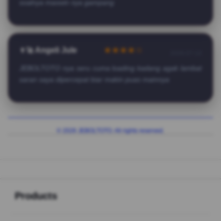
soalnya maxwin nya gampang
Angeli Jule
★★★★☆
2026-07-14
JEBOLTOTO nya seru cuma loading kadang agak lambat
saran saya dipercepat biar makin puas mainnya
© 2026 JEBOLTOTO. All rights reserved.
Buka
Footer Navigation
Products