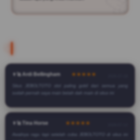
ULASAN TERBARU KOMUNITAS
JEBOLTOTO
Ardi Bellingham
★★★★★
2026-07-18
Situs JEBOLTOTO slot paling gokil dari semua yang
sudah pernah saya main betah dah main di situs ini
Tina Horse
★★★★★
2026-07-12
Awalnya ragu tapi setelah coba JEBOLTOTO di situs ini