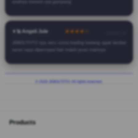
soalnya maxwin nya gampang
Angeli Jule
★★★★☆
2026-07-14
JEBOLTOTO nya seru cuma loading kadang agak lambat
saran saya dipercepat biar makin puas mainnya
© 2026 JEBOLTOTO. All rights reserved.
Buka
Footer Navigation
Products