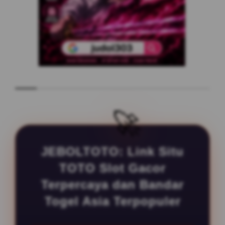
JEBOLTOTO: Link Situ
TOTO Slot Gacor
Terpercaya dan Bandar
Togel Asia Terpopuler