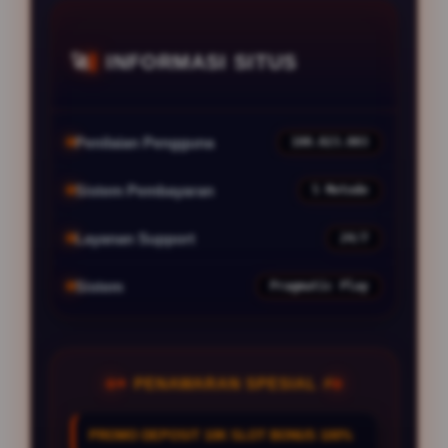
INFORMASI SITUS
Penilaian Pengguna
100.023.003
Sistem Pembayaran
5 Metode
Layanan Support
24/7
Sistem
Pragmatic Play
PENAWARAN SPESIAL
PROMO DEPOSIT 10K SLOT BONUS 100%