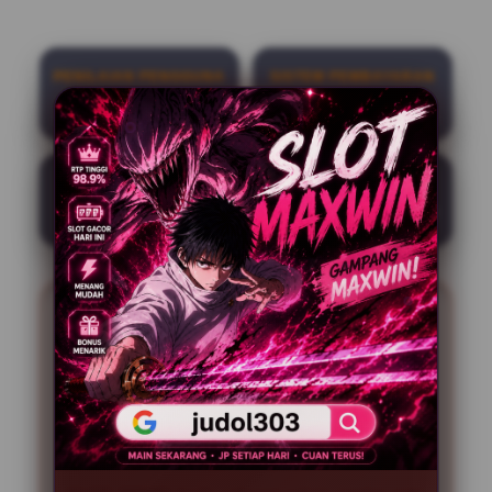
PENILAIAN PENGGUNA
SISTEM PEMBAYARAN
120.123.003
5 Metode
LAYANAN SUPPORT
SISTEM
24/7
Pragmatic Play
JEBOLTOTO
adalah bandar togel Asia terpopuler
dan link situs TOTO slot gacor terpercaya. Kami
menyediakan pasaran togel resmi terlengkap,
game slot online gampang menang, serta
transaksi aman dengan layanan online 24 jam
nonstop setiap hari!