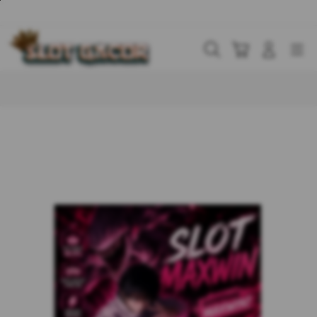
Skip
to
content
Cari
Troli
Login
Navigation
Buka Info Lebih Lanjut