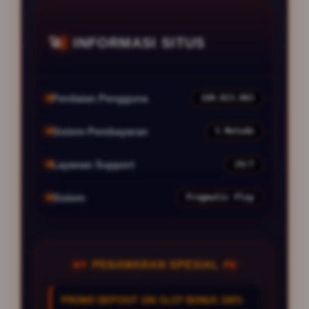
INFORMASI SITUS
Penilaian Pengguna
100.023.003
Sistem Pembayaran
5 Metode
Layanan Support
24/7
Sistem
Pragmatic Play
PENAWARAN SPESIAL
PROMO DEPOSIT 10K SLOT BONUS 100%