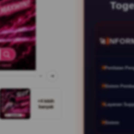
Toge
INFOR
Penilaian Pe
Sebelumnya
Berikutnya
Sistem Pemb
+4 lebih
Layanan Supp
banyak
Sistem