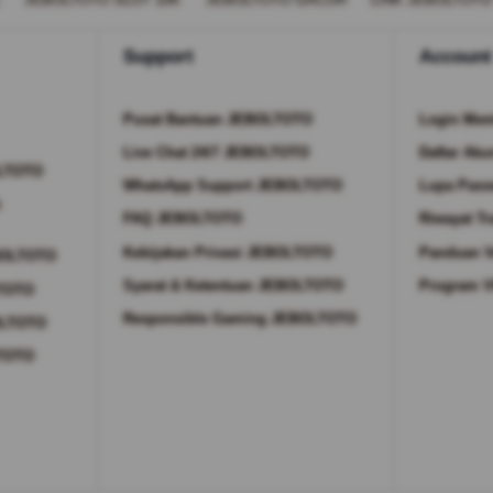
Support
Account
Pusat Bantuan JEBOLTOTO
Login Me
Live Chat 24/7 JEBOLTOTO
Daftar Ak
OLTOTO
WhatsApp Support JEBOLTOTO
Lupa Pas
k
FAQ JEBOLTOTO
Riwayat T
Kebijakan Privasi JEBOLTOTO
Panduan V
BOLTOTO
Syarat & Ketentuan JEBOLTOTO
Program 
LTOTO
Responsible Gaming JEBOLTOTO
OLTOTO
LTOTO