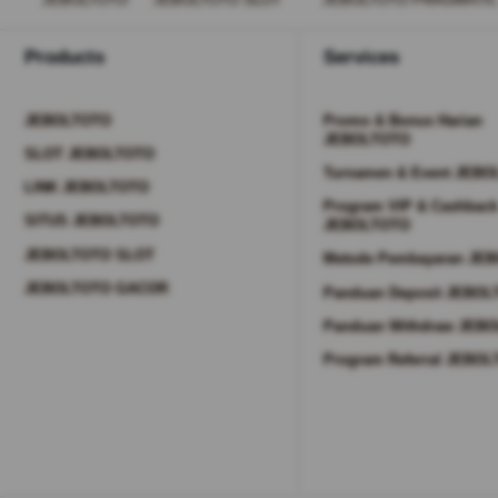
Footer Navigation
Products
Services
JEBOLTOTO
Promo & Bonus Harian
JEBOLTOTO
SLOT JEBOLTOTO
Turnamen & Event JEB
LINK JEBOLTOTO
Program VIP & Cashbac
SITUS JEBOLTOTO
JEBOLTOTO
JEBOLTOTO SLOT
Metode Pembayaran JE
JEBOLTOTO GACOR
Panduan Deposit JEBO
Panduan Withdraw JEB
Program Referral JEBO