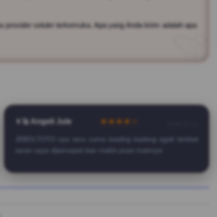
sa provider seluler terkemuka. Apa yang Anda kirim adalah apa
Angeli Jule
★★★★☆
2026-07-14
JEBOLTOTO nya seru cuma loading kadang agak lambat
saran saya dipercepat biar makin puas mainnya