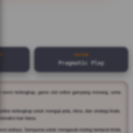
a dan Bandar Togel Asia
T
SISTEM
Pragmatic Play
l resmi terlengkap, game slot online gampang menang, serta
ine terlengkap untuk menguji pola, ritme, dan strategi Anda.
ansaksi luar biasa.
n versi aslinya. Sempurna untuk mengasah insting bertaruh Anda