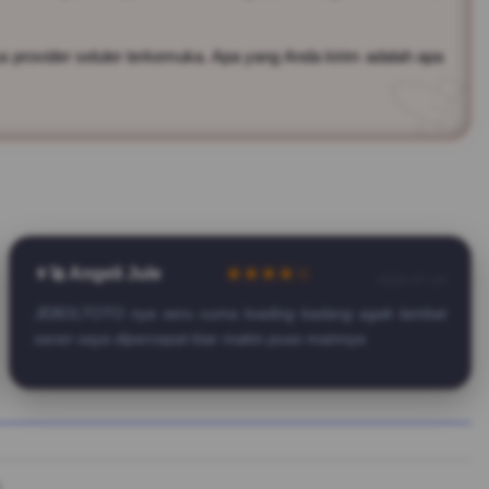
sa provider seluler terkemuka. Apa yang Anda kirim adalah apa
Angeli Jule
★★★★☆
2026-07-14
JEBOLTOTO nya seru cuma loading kadang agak lambat
saran saya dipercepat biar makin puas mainnya