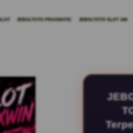
SLOT
JEBOLTOTO PRAGMATIC
JEBOLTOTO SLOT 10K
JEBO
T
Terp