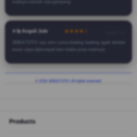
soalnya maxwin nya gampang
Angeli Jule
★★★★☆
2026-07-14
JEBOLTOTO nya seru cuma loading kadang agak lambat
saran saya dipercepat biar makin puas mainnya
© 2026 JEBOLTOTO. All rights reserved.
Buka
Footer Navigation
Products