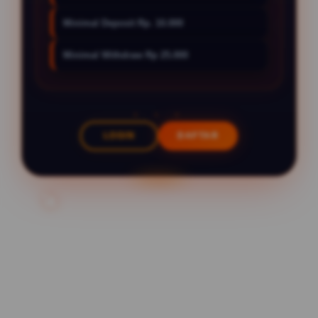
Minimal Deposit Rp. 10.000
Minimal Withdraw Rp 25.000
LOGIN
DAFTAR
Layer Popup Close
JEBOLTOTO: Link Situ
TOTO Slot Gacor Terpercaya
dan Bandar Togel Asia
Terpopuler