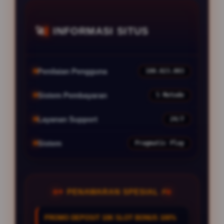
INFORMASI SITUS
Penilaian Pengguna
100.023.003
Sistem Pembayaran
5 Metode
Layanan Support
24/7
Sistem
Pragmatic Play
PENAWARAN SPESIAL
PROMO DEPOSIT 10K SLOT BONUS 100%