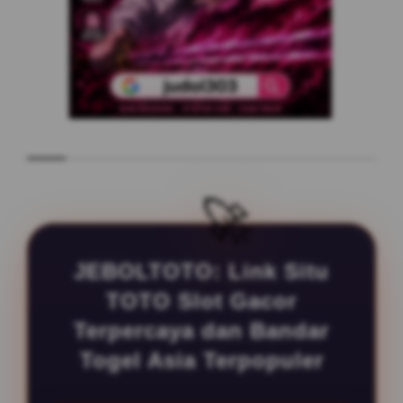
JEBOLTOTO: Link Situ
TOTO Slot Gacor
Terpercaya dan Bandar
Togel Asia Terpopuler