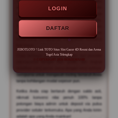
SLOT DEMO hadir sebagai solusi cerdas satu
atap untuk Anda! Kami menyediakan akses gratis
LOGIN
ke ribuan simulator mesin slot online terlengkap
untuk menguji pola, ritme, dan strategi Anda.
Tidak hanya sebagai tempat latihan, platform
DAFTAR
kami juga terintegrasi dengan gerbang taruhan
resmi yang menawarkan kemudahan transaksi
luar biasa.
JEBOTLOTO ! Link TOTO Situs Slot Gacor 4D Resmi dan Arena
Togel Asia Telengkap
Coba berbagai judul game populer dari provider
© COPYRIGHT 2026 HOKIEMAS88
internasional dengan fitur, grafik, dan tingkat
volatilitas yang persis sama dengan versi aslinya.
Sempurna untuk mengasah insting bertaruh Anda
tanpa kehilangan modal sepeser pun.
Ketika Anda siap bertaruh dengan saldo asli,
nikmati konversi nilai penuh 100% tanpa
potongan biaya admin untuk deposit via pulsa
provider seluler terkemuka. Apa yang Anda kirim
adalah apa yang Anda mainkan!