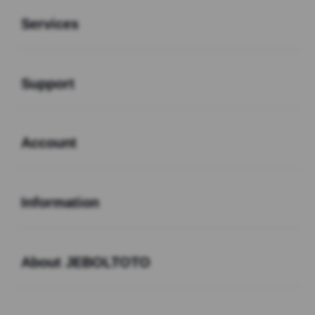
Buka
Services
Buka
Support
Buka
Account
Buka
Information
Buka
About JEBOLTOTO