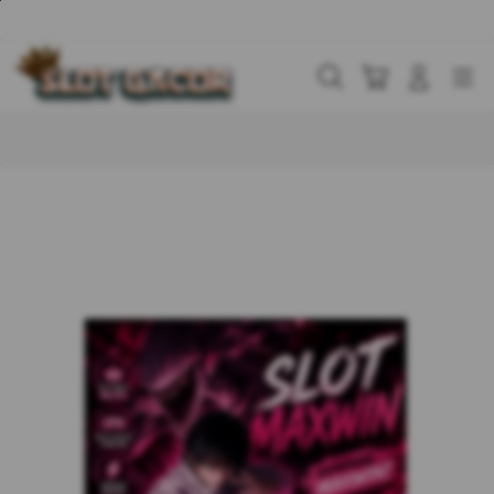
Skip
to
content
Cari
Troli
Login
Navigation
Buka Info Lebih Lanjut