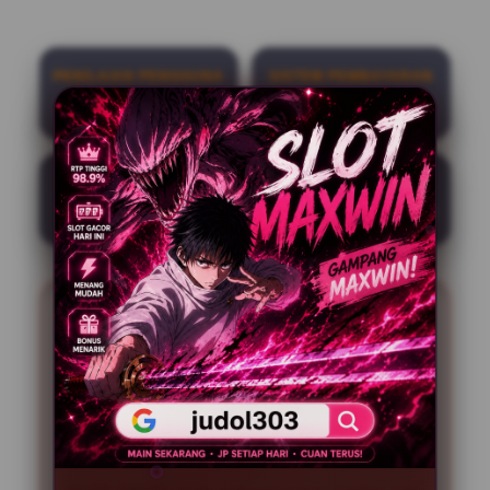
PENILAIAN PENGGUNA
SISTEM PEMBAYARAN
120.123.003
5 Metode
LAYANAN SUPPORT
SISTEM
24/7
Pragmatic Play
JEBOLTOTO
adalah bandar togel Asia terpopuler
dan link situs TOTO slot gacor terpercaya. Kami
menyediakan pasaran togel resmi terlengkap,
game slot online gampang menang, serta
transaksi aman dengan layanan online 24 jam
nonstop setiap hari!