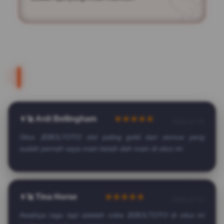
ULASAN TERBARU KOMUNITAS
JEBOLTOTO
Ardi Bellingham
★★★★★
2026-07-18
Situs JEBOLTOTO slot paling gokil dari semua yang
sudah pernah saya main betah dah main di situs ini
Tina Horse
★★★★★
2026-07-12
Awalnya ragu tapi setelah coba JEBOLTOTO di situs ini