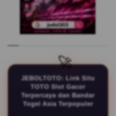
JEBOLTOTO: Link Situ
TOTO Slot Gacor
Terpercaya dan Bandar
Togel Asia Terpopuler