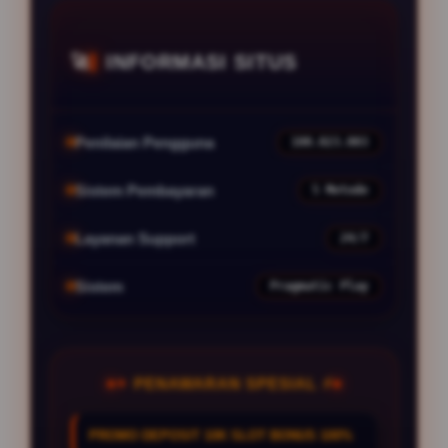
INFORMASI SITUS
Penilaian Pengguna
100.023.003
Sistem Pembayaran
5 Metode
Layanan Support
24/7
Sistem
Pragmatic Play
PENAWARAN SPESIAL
PROMO DEPOSIT 10K SLOT BONUS 100%