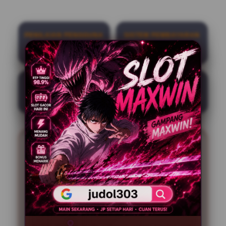
PENILAIAN PENGGUNA
SISTEM PEMBAYARAN
120.123.003
5 Metode
LAYANAN SUPPORT
SISTEM
24/7
Pragmatic Play
JEBOLTOTO
adalah bandar togel Asia terpopuler
dan link situs TOTO slot gacor terpercaya. Kami
menyediakan pasaran togel resmi terlengkap,
game slot online gampang menang, serta
transaksi aman dengan layanan online 24 jam
nonstop setiap hari!