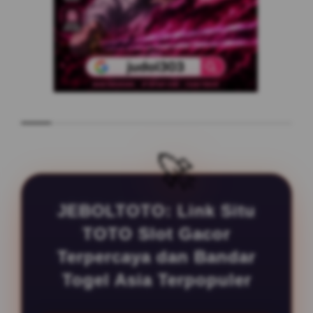
JEBOLTOTO: Link Situ
TOTO Slot Gacor
Terpercaya dan Bandar
Togel Asia Terpopuler