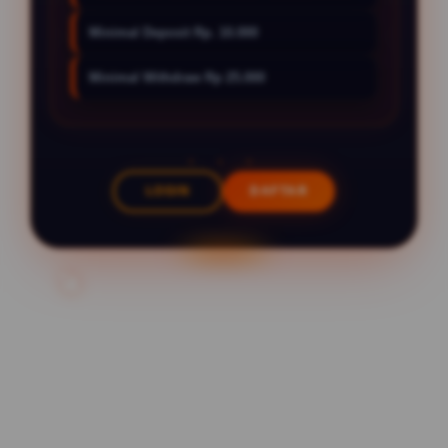
Minimal Deposit Rp. 10.000
Minimal Withdraw Rp 25.000
LOGIN
DAFTAR
Layer Popup Close
JEBOLTOTO: Link Situ
TOTO Slot Gacor Terpercaya
dan Bandar Togel Asia
Terpopuler