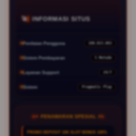
INFORMASI SITUS
Penilaian Pengguna
100.023.003
Sistem Pembayaran
5 Metode
Layanan Support
24/7
Sistem
Pragmatic Play
PENAWARAN SPESIAL
PROMO DEPOSIT 10K SLOT BONUS 100%