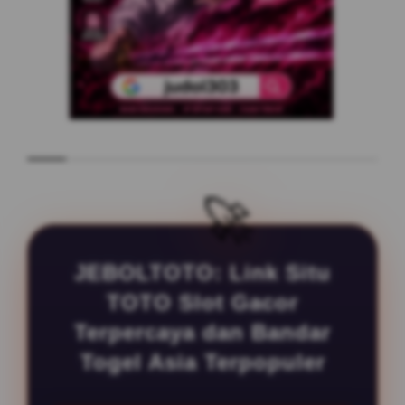
JEBOLTOTO: Link Situ
TOTO Slot Gacor
Terpercaya dan Bandar
Togel Asia Terpopuler