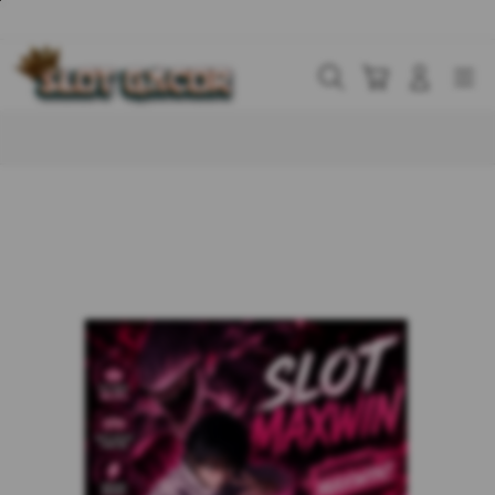
Skip
to
content
Cari
Troli
Login
Navigation
Buka Info Lebih Lanjut