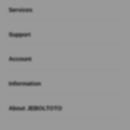
Buka
Services
Buka
Support
Buka
Account
Buka
Information
Buka
About JEBOLTOTO