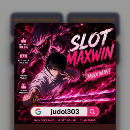
PENILAIAN PENGGUNA
SISTEM PEMBAYARAN
120.123.003
5 Metode
LAYANAN SUPPORT
SISTEM
24/7
Pragmatic Play
JEBOLTOTO
adalah bandar togel Asia terpopuler
dan link situs TOTO slot gacor terpercaya. Kami
menyediakan pasaran togel resmi terlengkap,
game slot online gampang menang, serta
transaksi aman dengan layanan online 24 jam
nonstop setiap hari!