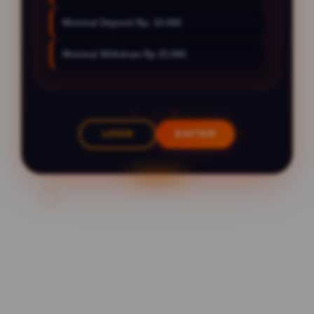
Minimal Deposit Rp. 10.000
Minimal Withdraw Rp 25.000
LOGIN
DAFTAR
Layer Popup Close
JEBOLTOTO: Link Situ
TOTO Slot Gacor Terpercaya
dan Bandar Togel Asia
Terpopuler