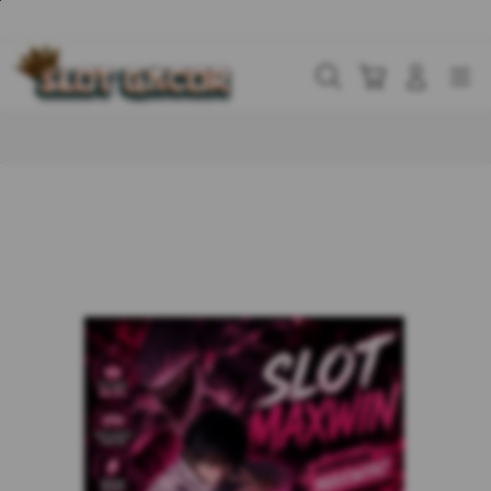
Skip
to
content
Cari
Troli
Login
Navigation
Buka Info Lebih Lanjut