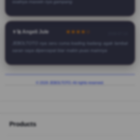
soalnya maxwin nya gampang
Angeli Jule
★★★★☆
2026-07-14
JEBOLTOTO nya seru cuma loading kadang agak lambat
saran saya dipercepat biar makin puas mainnya
© 2026 JEBOLTOTO. All rights reserved.
Buka
Footer Navigation
Products