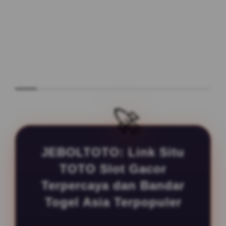
JEBOLTOTO: Link Situ
TOTO Slot Gacor
Terpercaya dan Bandar
Togel Asia Terpopuler