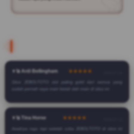
ULASAN TERBARU KOMUNITAS
JEBOLTOTO
Ardi Bellingham
★★★★★
2026-07-18
Situs JEBOLTOTO slot paling gokil dari semua yang
sudah pernah saya main betah dah main di situs ini
Tina Horse
★★★★★
2026-07-12
Awalnya ragu tapi setelah coba JEBOLTOTO di situs ini