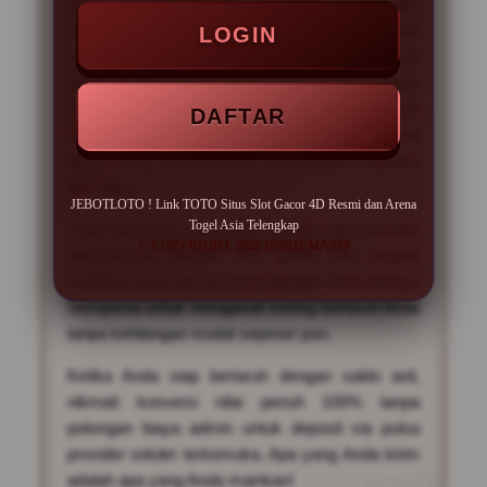
SLOT DEMO hadir sebagai solusi cerdas satu
atap untuk Anda! Kami menyediakan akses gratis
LOGIN
ke ribuan simulator mesin slot online terlengkap
untuk menguji pola, ritme, dan strategi Anda.
Tidak hanya sebagai tempat latihan, platform
DAFTAR
kami juga terintegrasi dengan gerbang taruhan
resmi yang menawarkan kemudahan transaksi
luar biasa.
JEBOTLOTO ! Link TOTO Situs Slot Gacor 4D Resmi dan Arena
Togel Asia Telengkap
Coba berbagai judul game populer dari provider
© COPYRIGHT 2026 HOKIEMAS88
internasional dengan fitur, grafik, dan tingkat
volatilitas yang persis sama dengan versi aslinya.
Sempurna untuk mengasah insting bertaruh Anda
tanpa kehilangan modal sepeser pun.
Ketika Anda siap bertaruh dengan saldo asli,
nikmati konversi nilai penuh 100% tanpa
potongan biaya admin untuk deposit via pulsa
provider seluler terkemuka. Apa yang Anda kirim
adalah apa yang Anda mainkan!