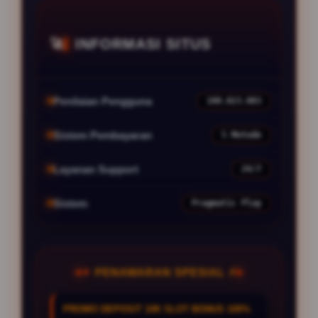
INFORMASI SITUS
Penilaian Pengguna
100.023.003
Sistem Pembayaran
5 Metode
Layanan Support
24/7
Sistem
Pragmatic Play
PENAWARAN SPESIAL
PROMO DEPOSIT 10K SLOT BONUS 100%