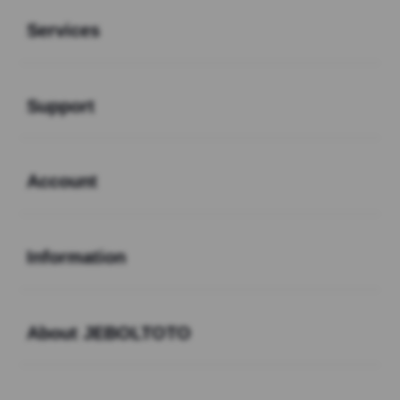
Buka
Services
Buka
Support
Buka
Account
Buka
Information
Buka
About JEBOLTOTO