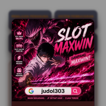
PENILAIAN PENGGUNA
SISTEM PEMBAYARAN
120.123.003
5 Metode
LAYANAN SUPPORT
SISTEM
24/7
Pragmatic Play
JEBOLTOTO
adalah bandar togel Asia terpopuler
dan link situs TOTO slot gacor terpercaya. Kami
menyediakan pasaran togel resmi terlengkap,
game slot online gampang menang, serta
transaksi aman dengan layanan online 24 jam
nonstop setiap hari!