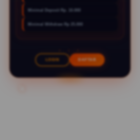
Minimal Deposit Rp. 10.000
Minimal Withdraw Rp 25.000
LOGIN
DAFTAR
Layer Popup Close
JEBOLTOTO: Link Situ
TOTO Slot Gacor Terpercaya
dan Bandar Togel Asia
Terpopuler