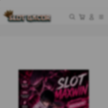
Skip
to
content
Cari
Troli
Login
Navigation
Buka Info Lebih Lanjut