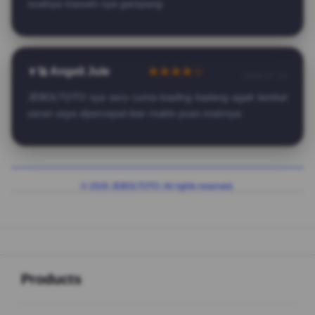
soalnya maxwin nya gampang
Angeli Jule
★★★★☆
2026-07-14
JEBOLTOTO nya seru cuma loading kadang agak lambat
saran saya dipercepat biar makin puas mainnya
© 2026 JEBOLTOTO. All rights reserved.
Buka
Footer Navigation
Products