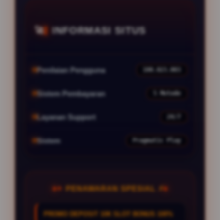
INFORMASI SITUS
Penilaian Pengguna
100.023.003
Sistem Pembayaran
5 Metode
Layanan Support
24/7
Sistem
Pragmatic Play
PENAWARAN SPESIAL
PROMO DEPOSIT 10K SLOT BONUS 100%