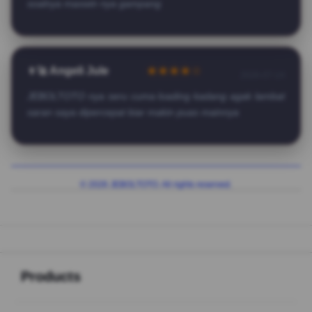
soalnya maxwin nya gampang
Angeli Jule
★★★★☆
2026-07-14
JEBOLTOTO nya seru cuma loading kadang agak lambat
saran saya dipercepat biar makin puas mainnya
© 2026 JEBOLTOTO. All rights reserved.
Buka
Footer Navigation
Products