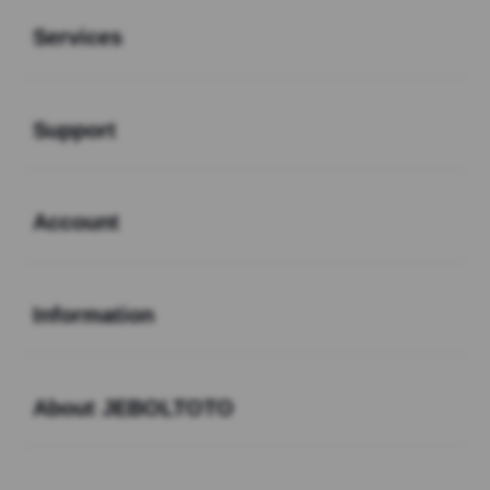
Buka
Services
Buka
Support
Buka
Account
Buka
Information
Buka
About JEBOLTOTO