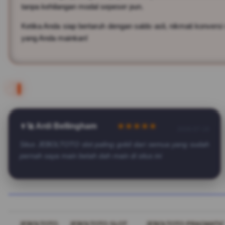
tanpa kehilangan modal sepeser pun.
Ketika Anda siap bertaruh dengan saldo asli, nikmati konvers
yang Anda mainkan!
ULASAN TERBARU KOMUNITAS 
Ardi Bellingham
★★★★★
2026-07-18
Situs JEBOLTOTO slot paling gokil dari semua yang sudah
pernah saya main betah dah main di situs ini
JEBOLTOTO
JEBOLTOTO SLOT
JEBOLTOTO PRAGMATI