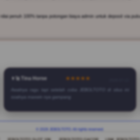
i nilai penuh 100% tanpa potongan biaya admin untuk deposit via pul
JEBOLTOTO
Tina Horse
★★★★★
2026-07-12
Awalnya ragu tapi setelah coba JEBOLTOTO di situs ini
soalnya maxwin nya gampang
© 2026 JEBOLTOTO. All rights reserved.
C
JEBOLTOTO SLOT 10K
JEBOLTOTO GACOR
LINK JEBOLTOTO