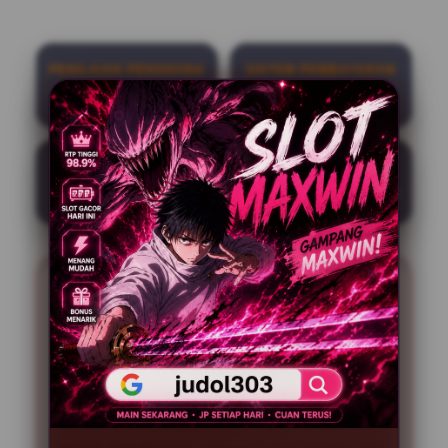
PENILAIAN PENGGUNA
SISTEM PEMBAYARAN
120.123.003
5 Metode
LAYANAN SUPPORT
SISTEM
24/7
Pragmatic Play
JEBOLTOTO
adalah bandar togel Asia terpopuler
dan link situs TOTO slot gacor terpercaya. Kami
menyediakan pasaran togel resmi terlengkap,
game slot online gampang menang, serta
transaksi aman dengan layanan online 24 jam
nonstop setiap hari!