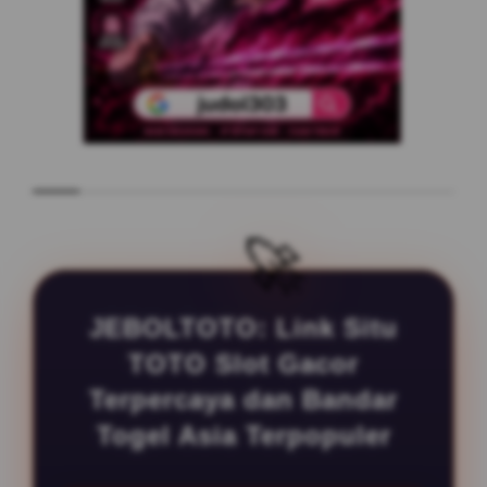
JEBOLTOTO: Link Situ
TOTO Slot Gacor
Terpercaya dan Bandar
Togel Asia Terpopuler