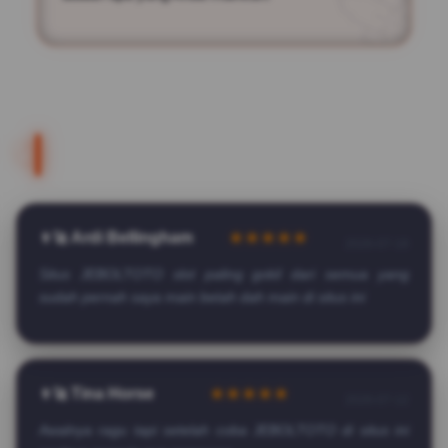
ULASAN TERBARU KOMUNITAS
JEBOLTOTO
Ardi Bellingham
★★★★★
2026-07-18
Situs JEBOLTOTO slot paling gokil dari semua yang
sudah pernah saya main betah dah main di situs ini
Tina Horse
★★★★★
2026-07-12
Awalnya ragu tapi setelah coba JEBOLTOTO di situs ini