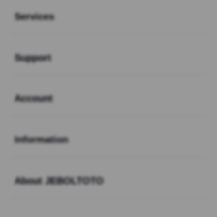
Buka
Services
Buka
Support
Buka
Account
Buka
Information
Buka
About JEBOLTOTO