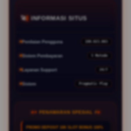
INFORMASI SITUS
Penilaian Pengguna
100.023.003
Sistem Pembayaran
5 Metode
Layanan Support
24/7
Sistem
Pragmatic Play
PENAWARAN SPESIAL
PROMO DEPOSIT 10K SLOT BONUS 100%