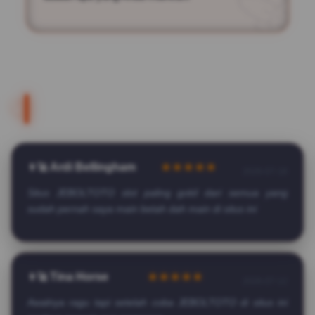
ULASAN TERBARU KOMUNITAS
JEBOLTOTO
Ardi Bellingham
★★★★★
2026-07-18
Situs JEBOLTOTO slot paling gokil dari semua yang
sudah pernah saya main betah dah main di situs ini
Tina Horse
★★★★★
2026-07-12
Awalnya ragu tapi setelah coba JEBOLTOTO di situs ini