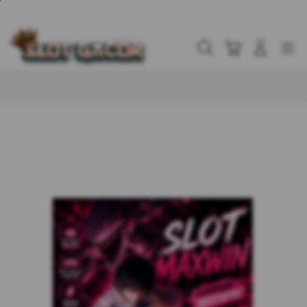
Skip
to
content
Cari
Troli
Login
Navigation
Buka Info Lebih Lanjut