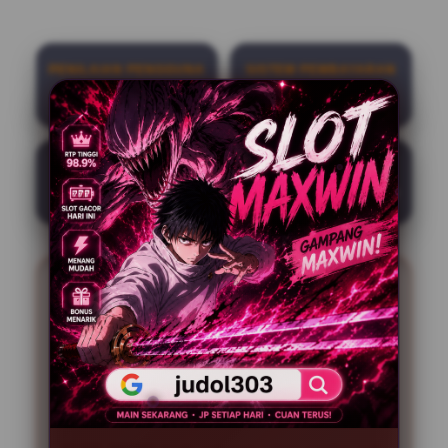
PENILAIAN PENGGUNA
SISTEM PEMBAYARAN
120.123.003
5 Metode
LAYANAN SUPPORT
SISTEM
24/7
Pragmatic Play
JEBOLTOTO
adalah bandar togel Asia terpopuler
dan link situs TOTO slot gacor terpercaya. Kami
menyediakan pasaran togel resmi terlengkap,
game slot online gampang menang, serta
transaksi aman dengan layanan online 24 jam
nonstop setiap hari!