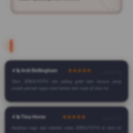
ULASAN TERBARU KOMUNITAS
JEBOLTOTO
Ardi Bellingham
★★★★★
2026-07-18
Situs JEBOLTOTO slot paling gokil dari semua yang
sudah pernah saya main betah dah main di situs ini
Tina Horse
★★★★★
2026-07-12
Awalnya ragu tapi setelah coba JEBOLTOTO di situs ini