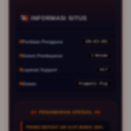
INFORMASI SITUS
Penilaian Pengguna
100.023.003
Sistem Pembayaran
5 Metode
Layanan Support
24/7
Sistem
Pragmatic Play
PENAWARAN SPESIAL
PROMO DEPOSIT 10K SLOT BONUS 100%