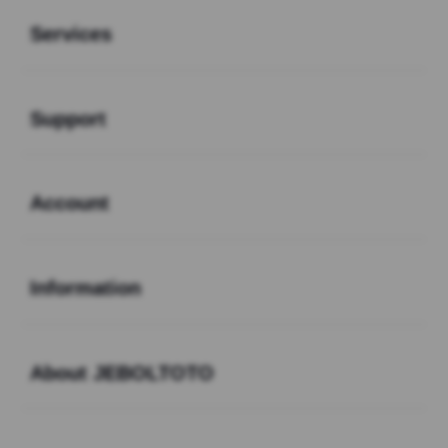
Buka
Services
Buka
Support
Buka
Account
Buka
Information
Buka
About JEBOLTOTO