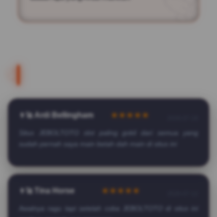
ULASAN TERBARU KOMUNITAS
JEBOLTOTO
Ardi Bellingham
★★★★★
2026-07-18
Situs JEBOLTOTO slot paling gokil dari semua yang
sudah pernah saya main betah dah main di situs ini
Tina Horse
★★★★★
2026-07-12
Awalnya ragu tapi setelah coba JEBOLTOTO di situs ini