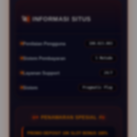
INFORMASI SITUS
Penilaian Pengguna
100.023.003
Sistem Pembayaran
5 Metode
Layanan Support
24/7
Sistem
Pragmatic Play
PENAWARAN SPESIAL
PROMO DEPOSIT 10K SLOT BONUS 100%