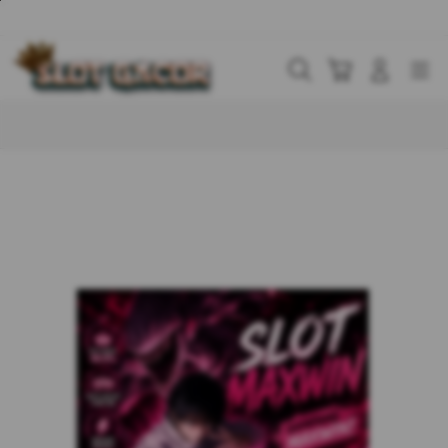
Skip
to
content
Cari
Troli
Login
Navigation
Buka Info Lebih Lanjut