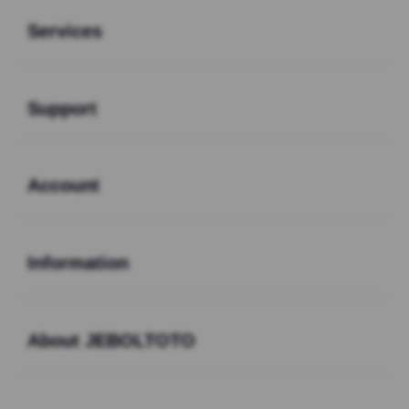
Buka
Services
Buka
Support
Buka
Account
Buka
Information
Buka
About JEBOLTOTO