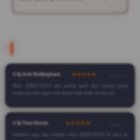
ULASAN TERBARU KOMUNITAS
JEBOLTOTO
Ardi Bellingham
★★★★★
2026-07-18
Situs JEBOLTOTO slot paling gokil dari semua yang
sudah pernah saya main betah dah main di situs ini
Tina Horse
★★★★★
2026-07-12
Awalnya ragu tapi setelah coba JEBOLTOTO di situs ini