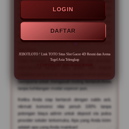
SLOT DEMO hadir sebagai solusi cerdas satu
atap untuk Anda! Kami menyediakan akses gratis
LOGIN
ke ribuan simulator mesin slot online terlengkap
untuk menguji pola, ritme, dan strategi Anda.
Tidak hanya sebagai tempat latihan, platform
DAFTAR
kami juga terintegrasi dengan gerbang taruhan
resmi yang menawarkan kemudahan transaksi
luar biasa.
JEBOTLOTO ! Link TOTO Situs Slot Gacor 4D Resmi dan Arena
Togel Asia Telengkap
Coba berbagai judul game populer dari provider
© COPYRIGHT 2026 HOKIEMAS88
internasional dengan fitur, grafik, dan tingkat
volatilitas yang persis sama dengan versi aslinya.
Sempurna untuk mengasah insting bertaruh Anda
tanpa kehilangan modal sepeser pun.
Ketika Anda siap bertaruh dengan saldo asli,
nikmati konversi nilai penuh 100% tanpa
potongan biaya admin untuk deposit via pulsa
provider seluler terkemuka. Apa yang Anda kirim
adalah apa yang Anda mainkan!