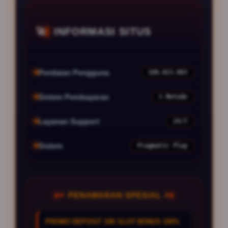
INFORMASI SITUS
Penilaian Pengguna
100.023.003
Sistem Pembayaran
5 Metode
Layanan Support
24/7
Sistem
Pragmatic Play
PENAWARAN SPESIAL
PROMO DEPOSIT 10K SLOT BONUS 100%