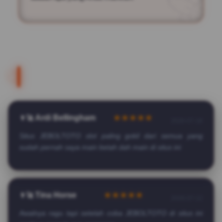
ULASAN TERBARU KOMUNITAS
JEBOLTOTO
Ardi Bellingham
★★★★★
2026-07-18
Situs JEBOLTOTO slot paling gokil dari semua yang
sudah pernah saya main betah dah main di situs ini
Tina Horse
★★★★★
2026-07-12
Awalnya ragu tapi setelah coba JEBOLTOTO di situs ini