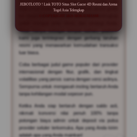
SLOT DEMO hadir sebagai solusi cerdas satu
atap untuk Anda! Kami menyediakan akses gratis
LOGIN
ke ribuan simulator mesin slot online terlengkap
untuk menguji pola, ritme, dan strategi Anda.
Tidak hanya sebagai tempat latihan, platform
DAFTAR
kami juga terintegrasi dengan gerbang taruhan
resmi yang menawarkan kemudahan transaksi
luar biasa.
JEBOTLOTO ! Link TOTO Situs Slot Gacor 4D Resmi dan Arena
Togel Asia Telengkap
Coba berbagai judul game populer dari provider
© COPYRIGHT 2026 HOKIEMAS88
internasional dengan fitur, grafik, dan tingkat
volatilitas yang persis sama dengan versi aslinya.
Sempurna untuk mengasah insting bertaruh Anda
tanpa kehilangan modal sepeser pun.
Ketika Anda siap bertaruh dengan saldo asli,
nikmati konversi nilai penuh 100% tanpa
potongan biaya admin untuk deposit via pulsa
provider seluler terkemuka. Apa yang Anda kirim
adalah apa yang Anda mainkan!