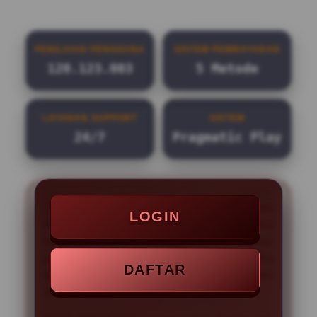
PENILAIAN PENGGUNA
SISTEM PEMBAYARAN
120.123.003
5 Metode
LAYANAN SUPPORT
SISTEM
24/7
Pragmatic Play
JEBOLTOTO
adalah bandar togel Asia terpopuler
dan link situs TOTO slot gacor terpercaya. Kami
menyediakan pasaran togel resmi terlengkap,
game slot online gampang menang, serta
transaksi aman dengan layanan online 24 jam
nonstop setiap hari!