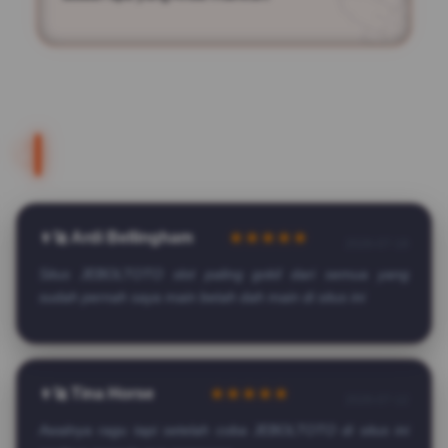
ULASAN TERBARU KOMUNITAS
JEBOLTOTO
Ardi Bellingham
★★★★★
2026-07-18
Situs JEBOLTOTO slot paling gokil dari semua yang
sudah pernah saya main betah dah main di situs ini
Tina Horse
★★★★★
2026-07-12
Awalnya ragu tapi setelah coba JEBOLTOTO di situs ini