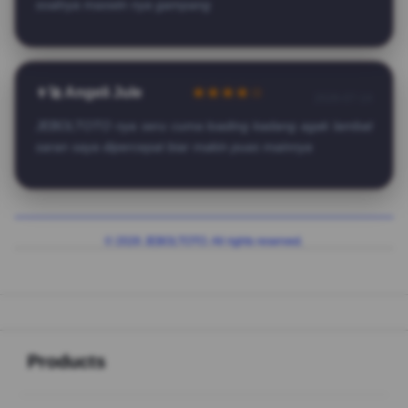
soalnya maxwin nya gampang
Angeli Jule
★★★★☆
2026-07-14
JEBOLTOTO nya seru cuma loading kadang agak lambat
saran saya dipercepat biar makin puas mainnya
© 2026 JEBOLTOTO. All rights reserved.
Buka
Footer Navigation
Products