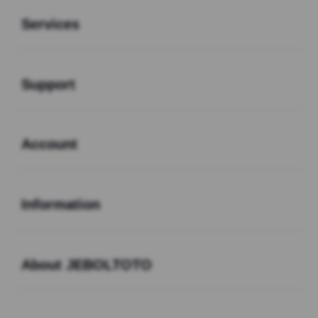
Buka
Services
Buka
Support
Buka
Account
Buka
Information
Buka
About JEBOLTOTO