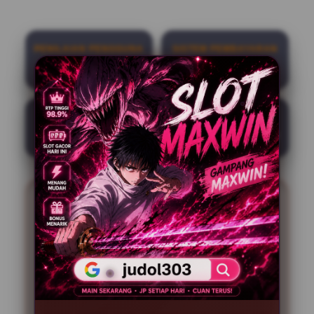
PENILAIAN PENGGUNA
SISTEM PEMBAYARAN
120.123.003
5 Metode
LAYANAN SUPPORT
SISTEM
24/7
Pragmatic Play
JEBOLTOTO
adalah bandar togel Asia terpopuler
dan link situs TOTO slot gacor terpercaya. Kami
menyediakan pasaran togel resmi terlengkap,
game slot online gampang menang, serta
transaksi aman dengan layanan online 24 jam
nonstop setiap hari!