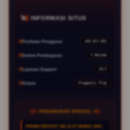
INFORMASI SITUS
Penilaian Pengguna
100.023.003
Sistem Pembayaran
5 Metode
Layanan Support
24/7
Sistem
Pragmatic Play
PENAWARAN SPESIAL
PROMO DEPOSIT 10K SLOT BONUS 100%