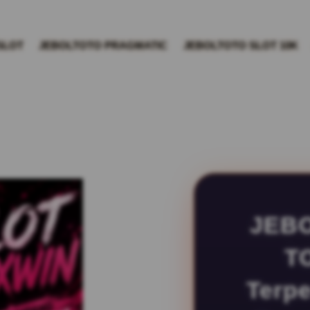
SLOT
JEBOLTOTO PRAGMATIC
JEBOLTOTO SLOT 10K
JEBO
T
Terp