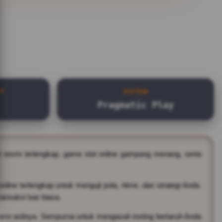
a dan Bandar Togel Asia
T
SISTEM
Pragmatic Play
l resmi terlengkap, game slot online gampang menang, serta
ine terlengkap untuk menguji pola, ritme, dan strategi Anda.
ansaksi luar biasa.
n versi aslinya. Sempurna untuk mengasah insting bertaruh Anda