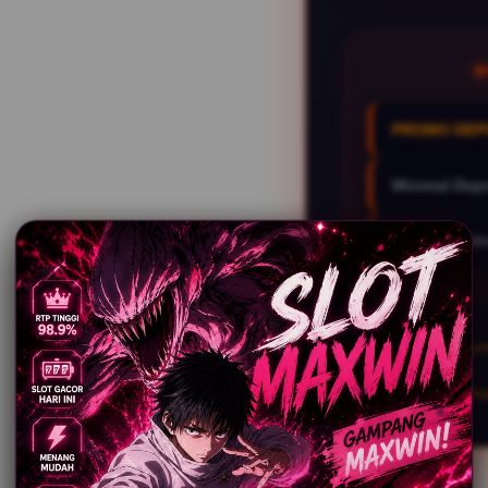
PROMO DEPO
Minimal Depo
Minimal Wit