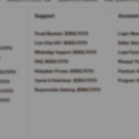
Support
Account
Pusat Bantuan JEBOLTOTO
Login Me
Live Chat 24/7 JEBOLTOTO
Daftar Ak
OLTOTO
WhatsApp Support JEBOLTOTO
Lupa Pas
k
FAQ JEBOLTOTO
Riwayat T
Kebijakan Privasi JEBOLTOTO
Panduan V
BOLTOTO
Syarat & Ketentuan JEBOLTOTO
Program 
LTOTO
Responsible Gaming JEBOLTOTO
OLTOTO
LTOTO