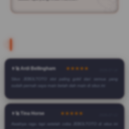
ULASAN TERBARU KOMUNITAS
JEBOLTOTO
Ardi Bellingham
★★★★★
2026-07-18
Situs JEBOLTOTO slot paling gokil dari semua yang
sudah pernah saya main betah dah main di situs ini
Tina Horse
★★★★★
2026-07-12
Awalnya ragu tapi setelah coba JEBOLTOTO di situs ini