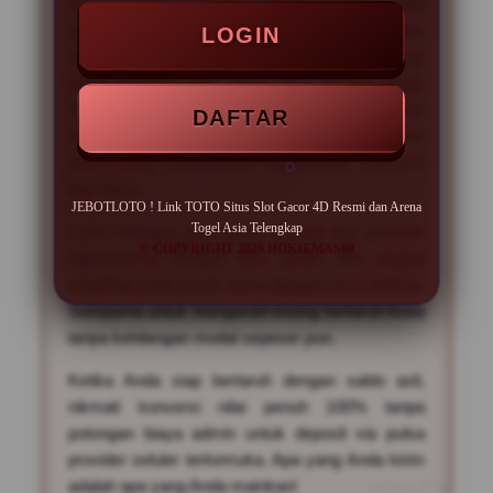
SLOT DEMO hadir sebagai solusi cerdas satu
atap untuk Anda! Kami menyediakan akses gratis
LOGIN
ke ribuan simulator mesin slot online terlengkap
untuk menguji pola, ritme, dan strategi Anda.
Tidak hanya sebagai tempat latihan, platform
DAFTAR
kami juga terintegrasi dengan gerbang taruhan
resmi yang menawarkan kemudahan transaksi
luar biasa.
JEBOTLOTO ! Link TOTO Situs Slot Gacor 4D Resmi dan Arena
Togel Asia Telengkap
Coba berbagai judul game populer dari provider
© COPYRIGHT 2026 HOKIEMAS88
internasional dengan fitur, grafik, dan tingkat
volatilitas yang persis sama dengan versi aslinya.
Sempurna untuk mengasah insting bertaruh Anda
tanpa kehilangan modal sepeser pun.
Ketika Anda siap bertaruh dengan saldo asli,
nikmati konversi nilai penuh 100% tanpa
potongan biaya admin untuk deposit via pulsa
provider seluler terkemuka. Apa yang Anda kirim
adalah apa yang Anda mainkan!