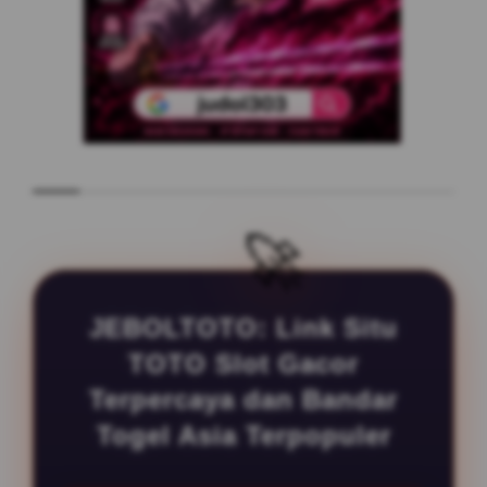
JEBOLTOTO: Link Situ
TOTO Slot Gacor
Terpercaya dan Bandar
Togel Asia Terpopuler