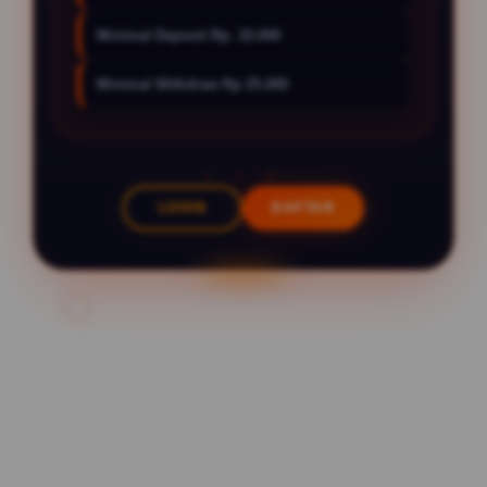
Minimal Deposit Rp. 10.000
Minimal Withdraw Rp 25.000
LOGIN
DAFTAR
Layer Popup Close
JEBOLTOTO: Link Situ
TOTO Slot Gacor Terpercaya
dan Bandar Togel Asia
Terpopuler