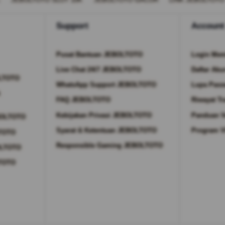
Support
Account
Pusat Bantuan JEBOLTOTO
Login Me
Live Chat 24/7 JEBOLTOTO
Daftar Ak
OLTOTO
WhatsApp Support JEBOLTOTO
Lupa Pas
k
FAQ JEBOLTOTO
Riwayat T
Kebijakan Privasi JEBOLTOTO
Panduan V
BOLTOTO
Syarat & Ketentuan JEBOLTOTO
Program 
LTOTO
Responsible Gaming JEBOLTOTO
OLTOTO
LTOTO