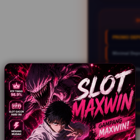
PROMO DEPO
Minimal Depo
Minimal Wit