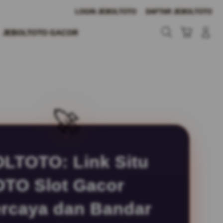
LOGIN JEBOLTOTO
DAFTAR JEBOLTOTO
Cari
Troli
Login/Sign-Up
JEBOLTOTO GACOR
Cari
LTOTO: Link Situ
OTO Slot Gacor
ercaya dan Bandar