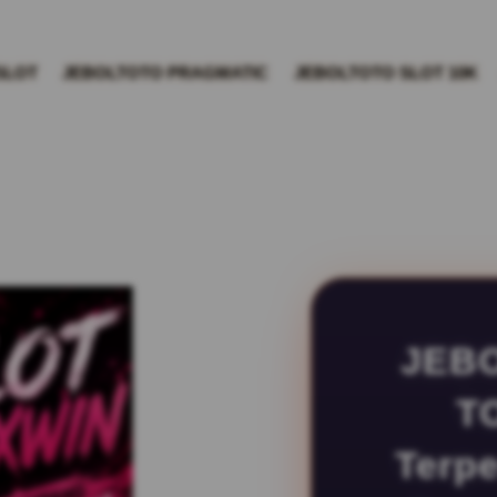
SLOT
JEBOLTOTO PRAGMATIC
JEBOLTOTO SLOT 10K
JEBO
T
Terp