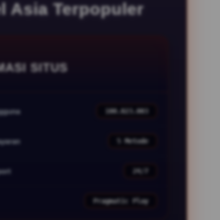
l Asia Terpopuler
MASI SITUS
ngguna
100.023.003
ayaran
5 Metode
ort
24/7
Pragmatic Play