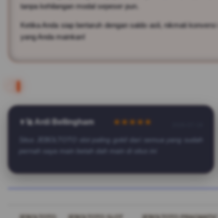
tanpa kehilangan modal sepeser pun.
Ketika Anda siap bertaruh dengan saldo asli, nikmati konvers
yang Anda mainkan!
ULASAN TERBARU KOMUNITAS 
Ardi Bellingham
★★★★★
2026-07-18
Situs JEBOLTOTO slot paling gokil dari semua yang sudah
pernah saya main betah dah main di situs ini
JEBOLTOTO
JEBOLTOTO SLOT
JEBOLTOTO PRAGMATI