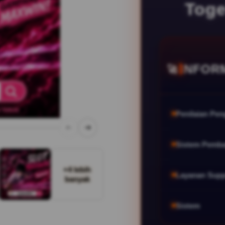
Toge
INFOR
Penilaian Pe
Sebelumnya
Berikutnya
Sistem Pemb
+4 lebih
Layanan Supp
banyak
Sistem