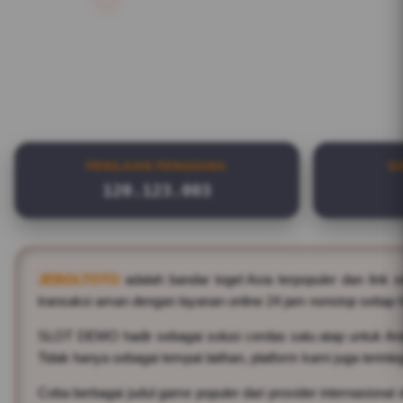
Layer Popup Close
JEBOLTOTO: Link Situ T
PENILAIAN PENGGUNA
S
120.123.003
JEBOLTOTO
adalah bandar togel Asia terpopuler dan link
transaksi aman dengan layanan online 24 jam nonstop setiap h
SLOT DEMO hadir sebagai solusi cerdas satu atap untuk Anda!
Tidak hanya sebagai tempat latihan, platform kami juga teri
Coba berbagai judul game populer dari provider internasional 