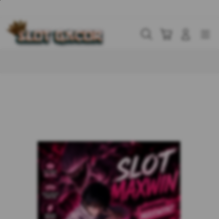
Skip
to
content
Cari
Troli
Login
Navigation
Buka Info Lebih Lanjut