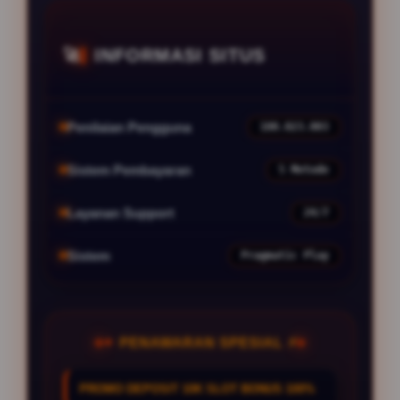
INFORMASI SITUS
Penilaian Pengguna
100.023.003
Sistem Pembayaran
5 Metode
Layanan Support
24/7
Sistem
Pragmatic Play
PENAWARAN SPESIAL
PROMO DEPOSIT 10K SLOT BONUS 100%