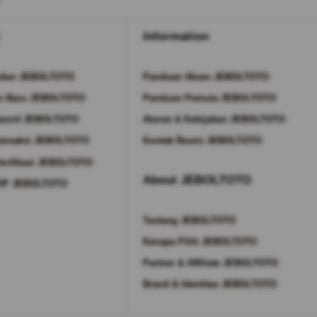
Information
mber JEBOLTOTO
Panduan Akses JEBOLTOTO
un Baru JEBOLTOTO
Panduan Pemula JEBOLTOTO
sword JEBOLTOTO
Aturan & Kebijakan JEBOLTOTO
ransaksi JEBOLTOTO
Kontak Resmi JEBOLTOTO
erifikasi JEBOLTOTO
About JEBOLTOTO
VIP JEBOLTOTO
Tentang JEBOLTOTO
Kenapa Pilih JEBOLTOTO
Partner & Affiliate JEBOLTOTO
Brand & Identitas JEBOLTOTO