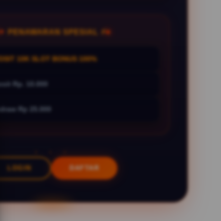
PENAWARAN SPESIAL
SIT 10K SLOT BONUS 100%
sit Rp. 10.000
hdraw Rp 25.000
LOGIN
DAFTAR