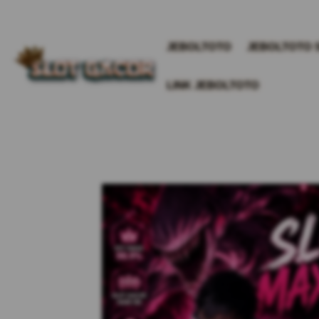
Skip
to
content
JEBOLTOTO
JEBOLTOTO 
LINK JEBOLTOTO
Buka Info Lebih Lanjut