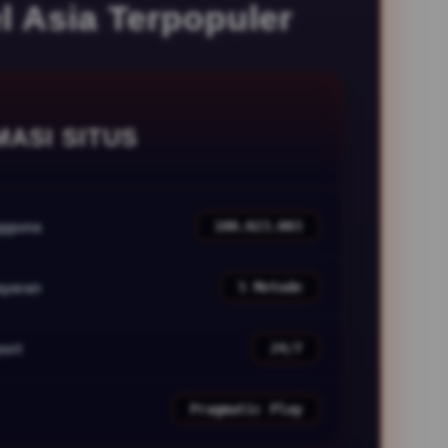
l Asia Terpopuler
MASI SITUS
ngguna
100.023.003
ayaran
5 Metode
ort
24/7
Pragmatic Play