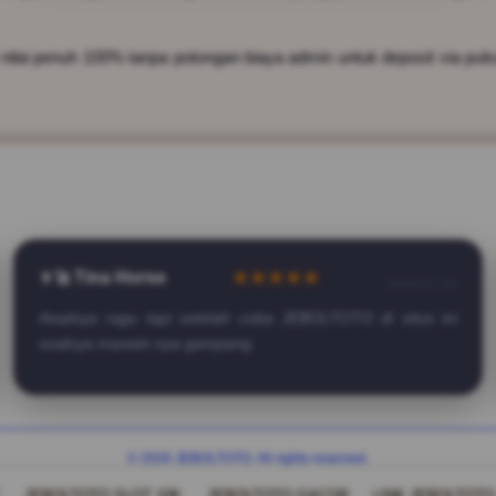
i nilai penuh 100% tanpa potongan biaya admin untuk deposit via pul
JEBOLTOTO
Tina Horse
★★★★★
2026-07-12
Awalnya ragu tapi setelah coba JEBOLTOTO di situs ini
soalnya maxwin nya gampang
© 2026 JEBOLTOTO. All rights reserved.
C
JEBOLTOTO SLOT 10K
JEBOLTOTO GACOR
LINK JEBOLTOTO