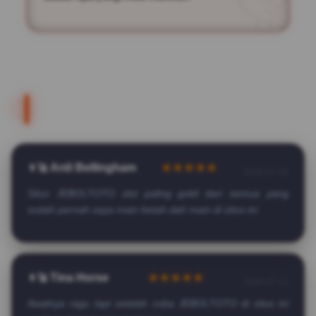
ULASAN TERBARU KOMUNITAS
JEBOLTOTO
Ardi Bellingham
★★★★★
2026-07-18
Situs JEBOLTOTO slot paling gokil dari semua yang
sudah pernah saya main betah dah main di situs ini
Tina Horse
★★★★★
2026-07-12
Awalnya ragu tapi setelah coba JEBOLTOTO di situs ini