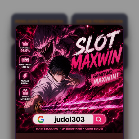
PENILAIAN PENGGUNA
SISTEM PEMBAYARAN
120.123.003
5 Metode
LAYANAN SUPPORT
SISTEM
24/7
Pragmatic Play
JEBOLTOTO
adalah bandar togel Asia terpopuler
dan link situs TOTO slot gacor terpercaya. Kami
menyediakan pasaran togel resmi terlengkap,
game slot online gampang menang, serta
transaksi aman dengan layanan online 24 jam
nonstop setiap hari!