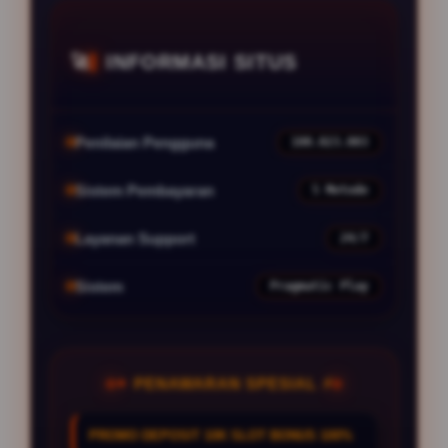
INFORMASI SITUS
Penilaian Pengguna
100.023.003
Sistem Pembayaran
5 Metode
Layanan Support
24/7
Sistem
Pragmatic Play
PENAWARAN SPESIAL
PROMO DEPOSIT 10K SLOT BONUS 100%