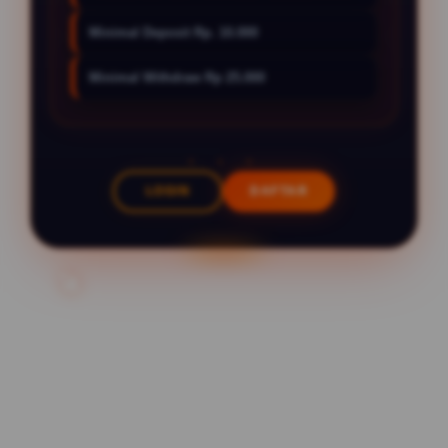
Minimal Deposit Rp. 10.000
Minimal Withdraw Rp 25.000
LOGIN
DAFTAR
Layer Popup Close
JEBOLTOTO: Link Situ
TOTO Slot Gacor Terpercaya
dan Bandar Togel Asia
Terpopuler