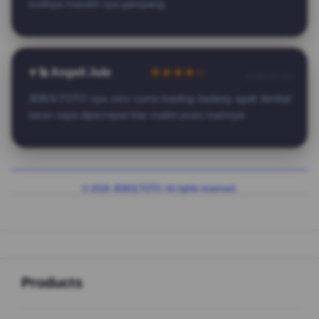
soalnya maxwin nya gampang
Angeli Jule
★★★★☆
2026-07-14
JEBOLTOTO nya seru cuma loading kadang agak lambat
saran saya dipercepat biar makin puas mainnya
© 2026 JEBOLTOTO. All rights reserved.
Buka
Footer Navigation
Products